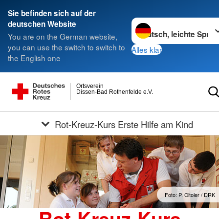
Sie befinden sich auf der
Sprache wechseln zu
deutschen Website
You are on the German website,
you can use the switch to switch to
Alles klar
the English one
Ortsverein
Dissen-Bad Rothenfelde e.V.
Rot-Kreuz-Kurs Erste Hilfe am Kind
Foto: P. Citoler / DRK
Rot-Kreuz-Kurs