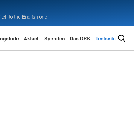
tch to the English one
ngebote
Aktuell
Spenden
Das DRK
Testseite