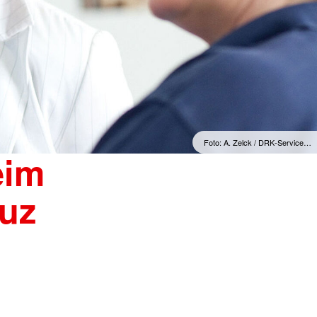
Foto: A. Zelck / DRK-Service…
eim
uz