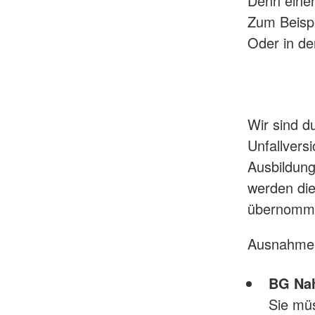
Denn einen
Zum Beispi
Oder in der
Wir sind d
Unfallvers
Ausbildunge
werden die
übernomm
Ausnahme
BG Nah
Sie mü