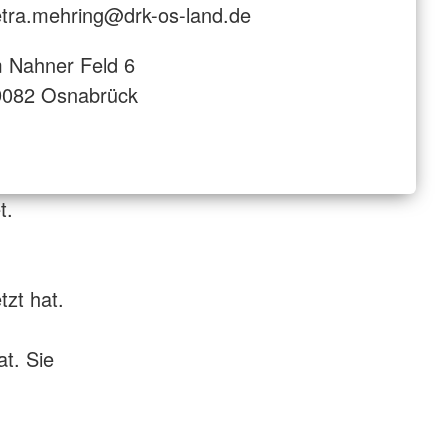
tra.mehring@drk-os-land.de
 Nahner Feld 6
9082 Osnabrück
t.
tzt hat.
t. Sie