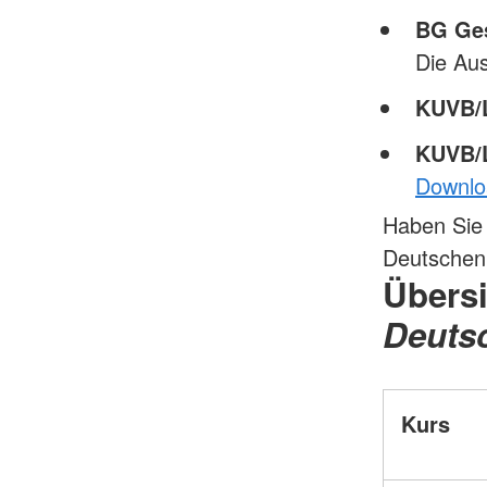
BG Ges
Die Au
KUVB
KUVB/
Downlo
Haben Sie 
Deutschen 
Übers
Deuts
Kurs