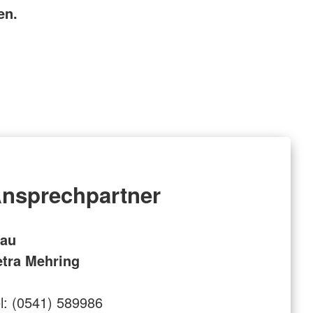
en.
nsprechpartner
rau
etra Mehring
l: (0541) 589986