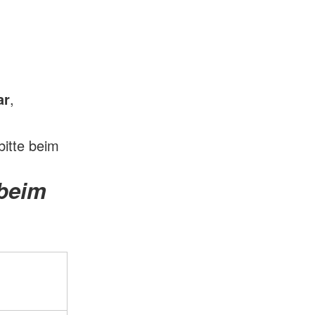
ar
,
itte beim
 beim