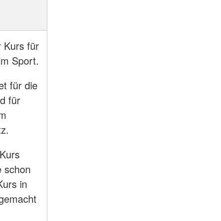
 Kurs für
 im Sport.
t für die
d für
am
tz.
 Kurs
e schon
urs in
e gemacht