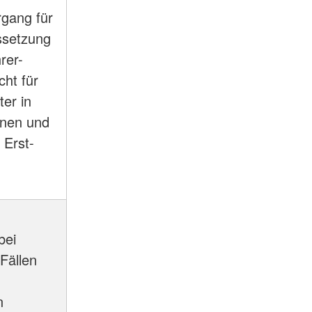
gang für
ssetzung
rer-
cht für
er in
inen und
 Erst-
bei
Fällen
-
n