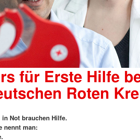
rs für Erste Hilfe b
eutschen Roten Kre
in Not brauchen Hilfe.
fe nennt man:
e.