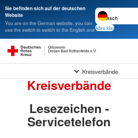
Sie befinden sich auf der deutschen
Sprache wechseln 
Website
You are on the German website, you can
Alles klar
use the switch to switch to the English one
Ortsverein
Dissen-Bad Rothenfelde e.V.
Kreisverbände
Kreisverbände
Lesezeichen -
Servicetelefon