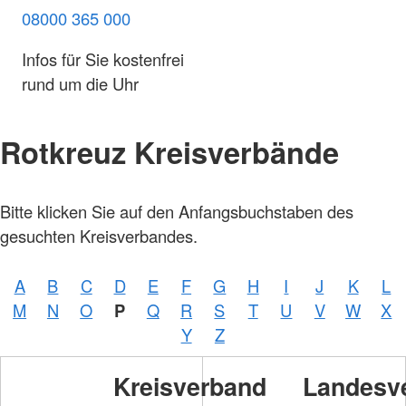
08000 365 000
Infos für Sie kostenfrei
rund um die Uhr
Rotkreuz Kreisverbände
Bitte klicken Sie auf den Anfangsbuchstaben des
gesuchten Kreisverbandes.
A
B
C
D
E
F
G
H
I
J
K
L
M
N
O
P
Q
R
S
T
U
V
W
X
Y
Z
Kreisverband
Landesv