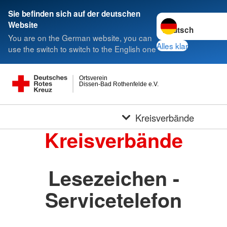
Sie befinden sich auf der deutschen
Sprache wechseln 
Website
You are on the German website, you can
Alles klar
use the switch to switch to the English one
Ortsverein
Dissen-Bad Rothenfelde e.V.
Kreisverbände
Kreisverbände
Lesezeichen -
Servicetelefon