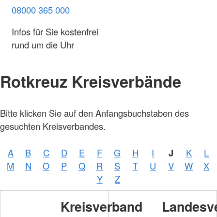
08000 365 000
Infos für Sie kostenfrei
rund um die Uhr
Rotkreuz Kreisverbände
Bitte klicken Sie auf den Anfangsbuchstaben des
gesuchten Kreisverbandes.
A
B
C
D
E
F
G
H
I
J
K
L
M
N
O
P
Q
R
S
T
U
V
W
X
Y
Z
Kreisverband
Landesv