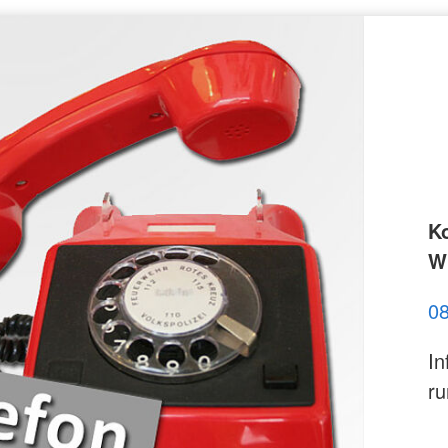
K
Wi
0
In
ru