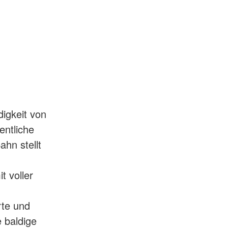
digkeit von
entliche
hn stellt
t voller
rte und
 baldige