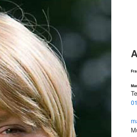
A
Fra
Mar
Te
01
ma
Mu