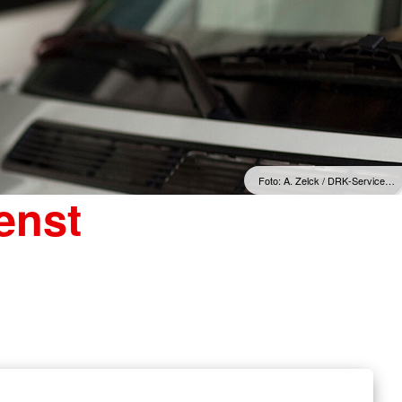
Foto: A. Zelck / DRK-Service…
enst