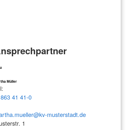
nsprechpartner
u
tha Müller
l:
863 41 41-0
rtha.mueller@kv-musterstadt.de
sterstr. 1