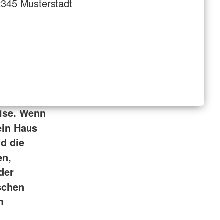
345 Musterstadt
eise. Wenn
ein Haus
nd die
en,
der
schen
m